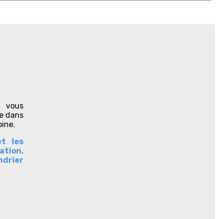
s vous
re dans
oine.
t les
ation,
ndrier