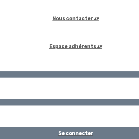
Nous contacter
▴
▾
Espace adhérents
▴
▾
Se connecter